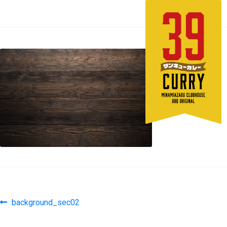
background_sec02
投
前
background_sec02
の
稿
投