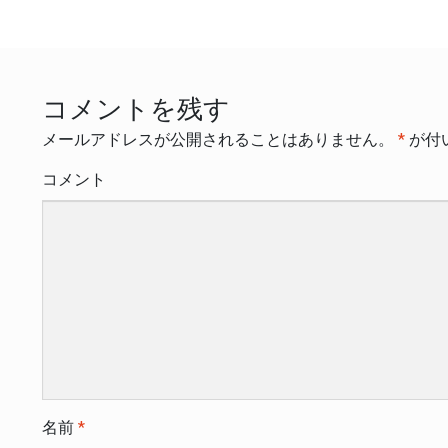
稿:
ナ
ビ
ゲ
コメントを残す
ー
メールアドレスが公開されることはありません。
*
が付
シ
コメント
ョ
ン
名前
*