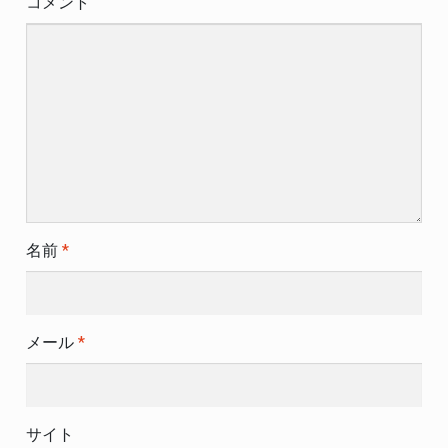
シ
コメント
ョ
ン
名前
*
メール
*
サイト