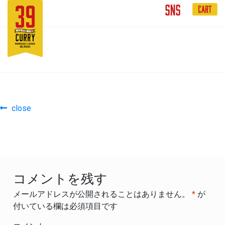
close
投
前
close
の
稿
投
稿:
ナ
ビ
コメントを残す
ゲ
メールアドレスが公開されることはありません。
*
が
ー
付いている欄は必須項目です